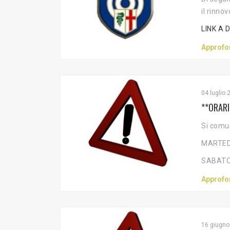
il rinnov
LINK A
Approfo
04 luglio 
**ORARI
Si comun
MARTEDì 
SABATO -
Approfo
16 giugno