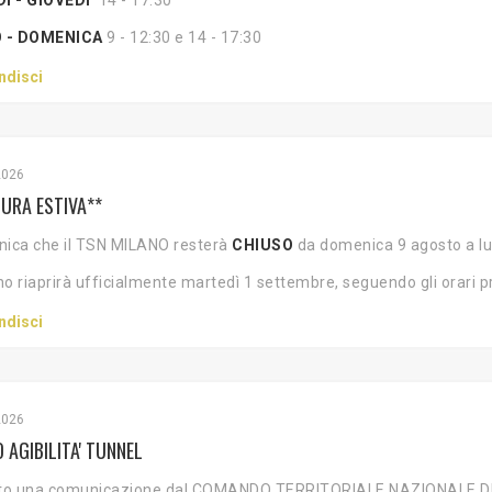
 - DOMENICA
9 - 12:30 e 14 - 17:30
ndisci
2026
URA ESTIVA**
nica che il TSN MILANO resterà
CHIUSO
da domenica 9 agosto a lu
ono riaprirà ufficialmente martedì 1 settembre, seguendo gli orari pre
ndisci
2026
 AGIBILITA' TUNNEL
ito una comunicazione dal COMANDO TERRITORIALE NAZIONALE DEL