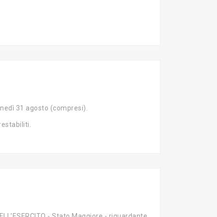
nedì 31 agosto (compresi).
stabiliti.
L’ESERCITO - Stato Maggiore - riguardante