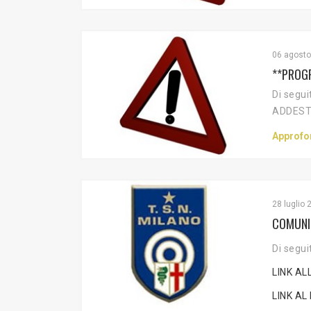
06 agosto
**PROG
Di segui
ADDESTR
Approfo
28 luglio 
COMUNIC
Di segui
LINK A
LINK A