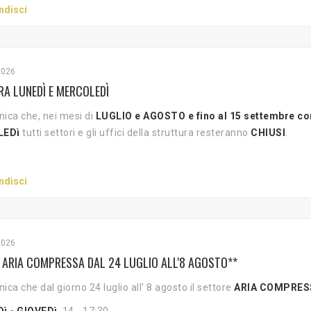
ndisci
2026
A LUNEDÌ E MERCOLEDÌ
ica che, nei mesi di
LUGLIO e AGOSTO e fino al 15 settembre c
LEDì
tutti settori e gli uffici della struttura resteranno
CHIUSI
.
ndisci
2026
 ARIA COMPRESSA DAL 24 LUGLIO ALL'8 AGOSTO**
ica che dal giorno 24 luglio all' 8 agosto il settore
ARIA COMPRES
ì - GIOVEDì
14 - 17:30