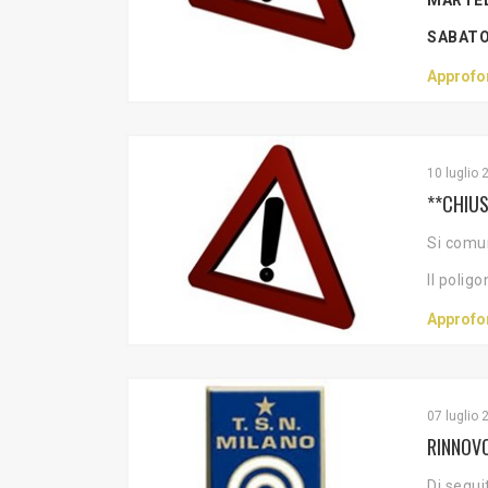
SABATO
Approfo
10 luglio 
**CHIUS
Si comu
Il polig
Approfo
07 luglio 
RINNOVO
Di segu