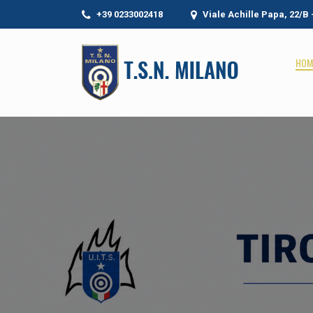
+39 0233002418
Viale Achille Papa, 22/B
HOM