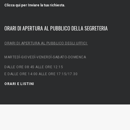
Clicca qui per Inviare la tua richiesta.
ORARI DI APERTURA AL PUBBLICO DELLA SEGRETERIA
ORARI DI APERTURA AL PUBBLICO DEGLI UFFICI:
MARTEDÌ-GIOVEDÌ-VENERDÌ-SABATO-DOMENCA
DALLE ORE 08:45 ALLE ORE 12:15
E DALLE ORE 14:00 ALLE ORE 17:15/17.30
ORARI E LISTINI
Tiro a Segno Nazionale Milano | Viale Achille Papa, 22/B | 20149 -
MILANO | tel. +39 0233002418 | fax +39 0233001501 | P.IVA