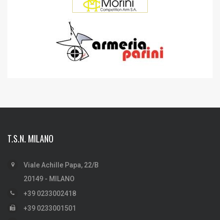
T.S.N. MILANO
Viale Achille Papa, 22/B
20149 - MILANO
+39 0233002418
+39 0233001501