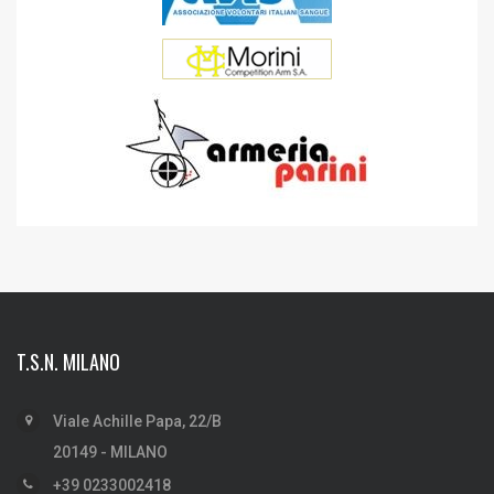
T.S.N. MILANO
Viale Achille Papa, 22/B
20149 - MILANO
+39 0233002418