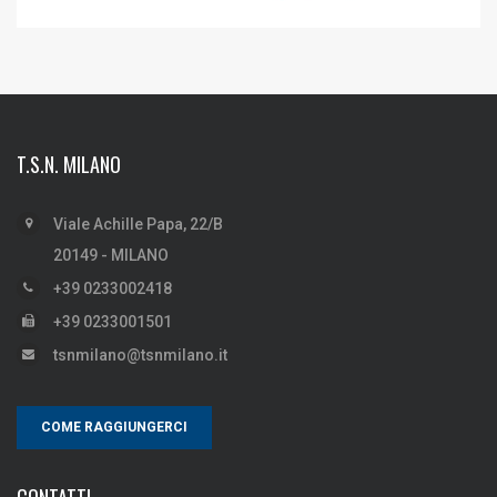
T.S.N. MILANO
Viale Achille Papa, 22/B
20149 - MILANO
+39 0233002418
+39 0233001501
tsnmilano@tsnmilano.it
COME RAGGIUNGERCI