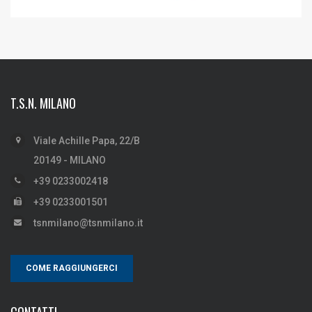
T.S.N. MILANO
Viale Achille Papa, 22/B
20149 - MILANO
+39 0233002418
+39 0233001501
tsnmilano@tsnmilano.it
COME RAGGIUNGERCI