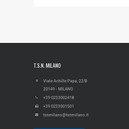
T.S.N. MILANO
Viale Achille Papa, 22/B
20149 - MILANO
+39 0233002418
+39 0233001501
tsnmilano@tsnmilano.it