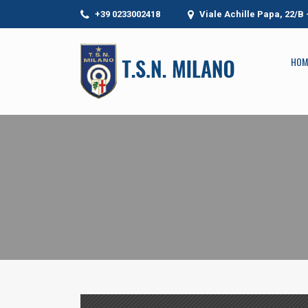
+39 0233002418
Viale Achille Papa, 22/B
HOM